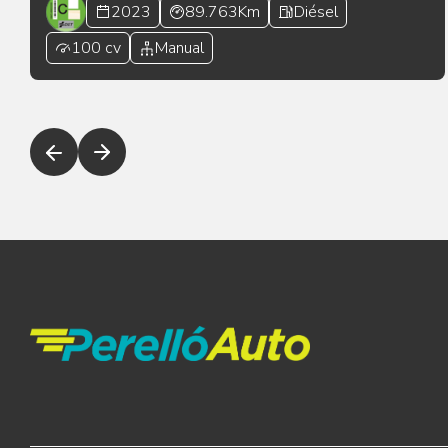
2023
89.763Km
Diésel
100 cv
Manual