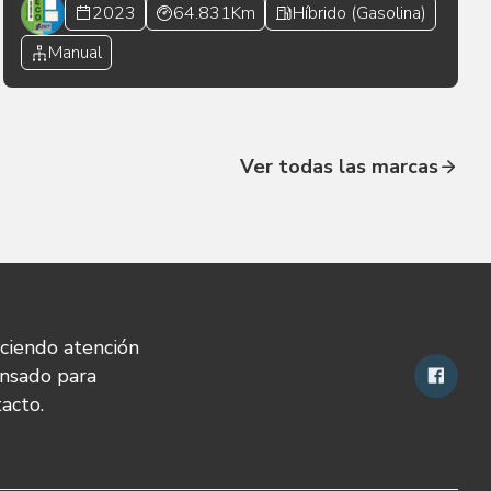
2023
64.831Km
Híbrido (Gasolina)
Manual
Ver todas las marcas
eciendo atención
ensado para
tacto.