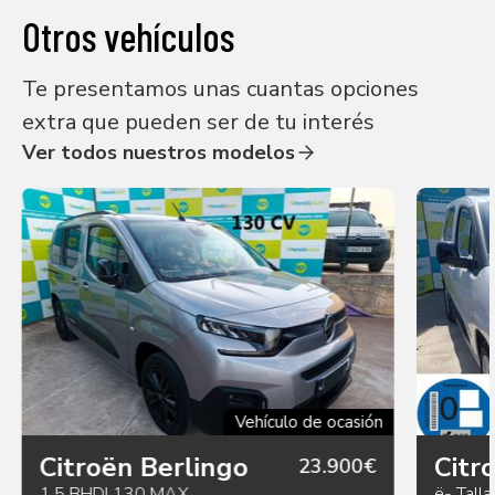
Otros vehículos
Te presentamos unas cuantas opciones
extra que pueden ser de tu interés
Ver todos nuestros modelos
Vehículo de ocasión
Citroën Berlingo
Citr
23.900€
1.5 BHDI 130 MAX
ë- Tall